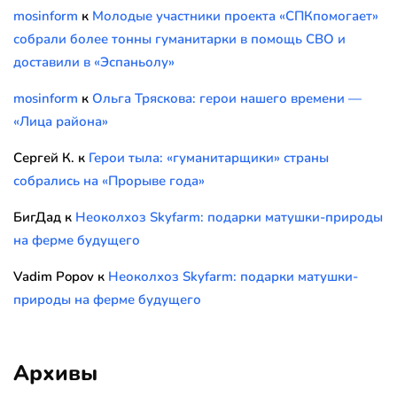
mosinform
к
Молодые участники проекта «СПКпомогает»
собрали более тонны гуманитарки в помощь СВО и
доставили в «Эспаньолу»
mosinform
к
Ольга Тряскова: герои нашего времени —
«Лица района»
Сергей К.
к
Герои тыла: «гуманитарщики» страны
собрались на «Прорыве года»
БигДад
к
Неоколхоз Skyfarm: подарки матушки-природы
на ферме будущего
Vadim Popov
к
Неоколхоз Skyfarm: подарки матушки-
природы на ферме будущего
Архивы