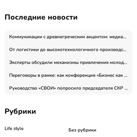
Последние новости
Коммуникации с древнегреческим акцентом: медиаменеджер и журналист Владимир Дергачев запустил коммуникационное агентство «Сократ 2.0»
От логистики до высокотехнологичного производства: как основатель “гагаринга” выстраивает экосистему безопасности и гражданских БПЛА
Эксперты обсудили механизмы привлечения молодых специалистов в промышленные города
Переговоры в рамке: как конференция «Бизнес как искусство» переформатирует деловой этикет в стенах ТПП РФ
Руководство «СВОИ» попросило председателя СКР дать правовую оценку обысков в тыловом штабе
Рубрики
Life style
Без рубрики