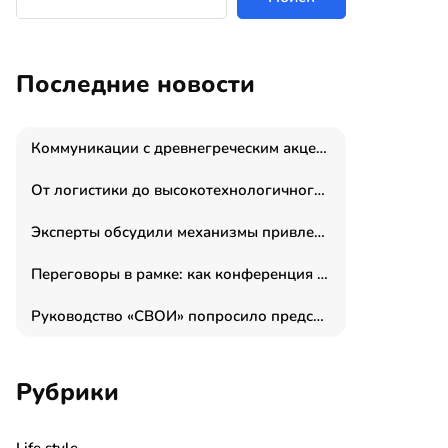
Последние новости
Коммуникации с древнегреческим акцентом: медиаменеджер и журналист Владимир Дергачев запустил коммуникационное агентство «Сократ 2.0»
От логистики до высокотехнологичного производства: как основатель “гагаринга” выстраивает экосистему безопасности и гражданских БПЛА
Эксперты обсудили механизмы привлечения молодых специалистов в промышленные города
Переговоры в рамке: как конференция «Бизнес как искусство» переформатирует деловой этикет в стенах ТПП РФ
Руководство «СВОИ» попросило председателя СКР дать правовую оценку обысков в тыловом штабе
Рубрики