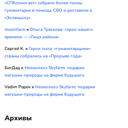
«СПКпомогает» собрали более тонны
гуманитарки в помощь СВО и доставили в
«Эспаньолу»
mosinform
к
Ольга Тряскова: герои нашего
времени — «Лица района»
Сергей К.
к
Герои тыла: «гуманитарщики»
страны собрались на «Прорыве года»
БигДад
к
Неоколхоз Skyfarm: подарки
матушки-природы на ферме будущего
Vadim Popov
к
Неоколхоз Skyfarm: подарки
матушки-природы на ферме будущего
Архивы