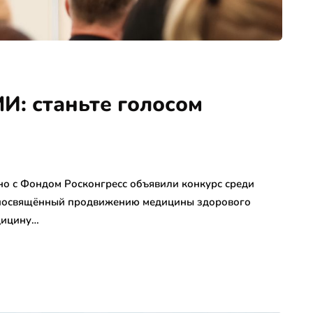
И: станьте голосом
но с Фондом Росконгресс объявили конкурс среди
 посвящённый продвижению медицины здорового
дицину…