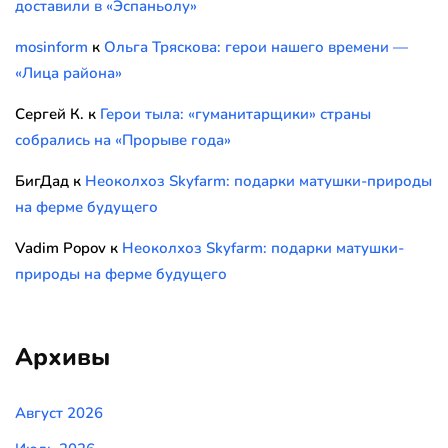
доставили в «Эспаньолу»
mosinform
к
Ольга Тряскова: герои нашего времени —
«Лица района»
Сергей К.
к
Герои тыла: «гуманитарщики» страны
собрались на «Прорыве года»
БигДад
к
Неоколхоз Skyfarm: подарки матушки-природы
на ферме будущего
Vadim Popov
к
Неоколхоз Skyfarm: подарки матушки-
природы на ферме будущего
Архивы
Август 2026