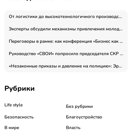
От логистики до высокотехнологичного производства: как основатель “гагаринга” выстраивает экосистему безопасности и гражданских БПЛА
Эксперты обсудили механизмы привлечения молодых специалистов в промышленные города
Переговоры в рамке: как конференция «Бизнес как искусство» переформатирует деловой этикет в стенах ТПП РФ
Руководство «СВОИ» попросило председателя СКР дать правовую оценку обысков в тыловом штабе
«Незаконные приказы и давление на полицию»: Эрнеста Султанова задержали у посольства Израиля во время одиночного пикета
Рубрики
Life style
Без рубрики
Безопасность
Благоустройство
В мире
Власть