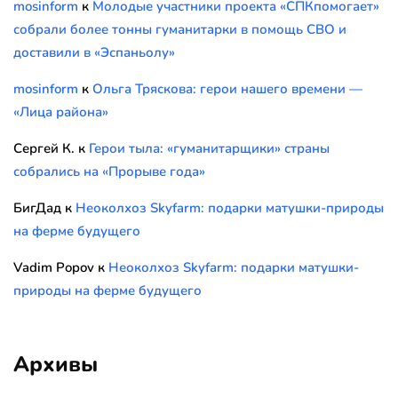
mosinform
к
Молодые участники проекта «СПКпомогает»
собрали более тонны гуманитарки в помощь СВО и
доставили в «Эспаньолу»
mosinform
к
Ольга Тряскова: герои нашего времени —
«Лица района»
Сергей К.
к
Герои тыла: «гуманитарщики» страны
собрались на «Прорыве года»
БигДад
к
Неоколхоз Skyfarm: подарки матушки-природы
на ферме будущего
Vadim Popov
к
Неоколхоз Skyfarm: подарки матушки-
природы на ферме будущего
Архивы