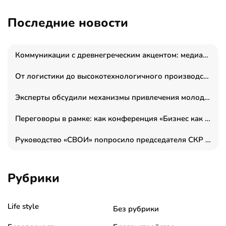
Последние новости
Коммуникации с древнегреческим акцентом: медиаменеджер и журналист Владимир Дергачев запустил коммуникационное агентство «Сократ 2.0»
От логистики до высокотехнологичного производства: как основатель “гагаринга” выстраивает экосистему безопасности и гражданских БПЛА
Эксперты обсудили механизмы привлечения молодых специалистов в промышленные города
Переговоры в рамке: как конференция «Бизнес как искусство» переформатирует деловой этикет в стенах ТПП РФ
Руководство «СВОИ» попросило председателя СКР дать правовую оценку обысков в тыловом штабе
Рубрики
Life style
Без рубрики