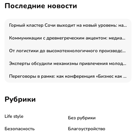
Последние новости
Горный кластер Сочи выходит на новый уровень: налоги игорной зоны выросли на 15%, а весь курорт вошёл в федеральный проект «Производительность труда»
Коммуникации с древнегреческим акцентом: медиаменеджер и журналист Владимир Дергачев запустил коммуникационное агентство «Сократ 2.0»
От логистики до высокотехнологичного производства: как основатель “гагаринга” выстраивает экосистему безопасности и гражданских БПЛА
Эксперты обсудили механизмы привлечения молодых специалистов в промышленные города
Переговоры в рамке: как конференция «Бизнес как искусство» переформатирует деловой этикет в стенах ТПП РФ
Рубрики
Life style
Без рубрики
Безопасность
Благоустройство