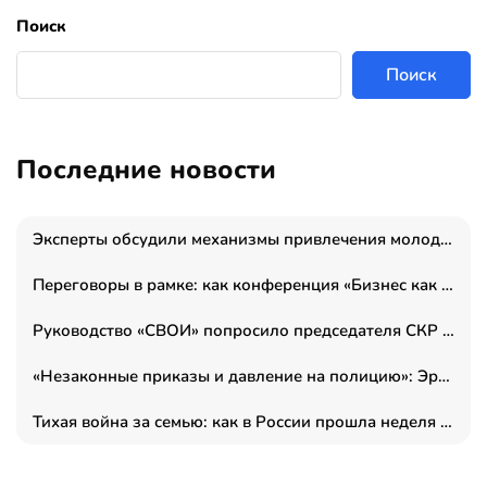
Поиск
Поиск
Последние новости
Эксперты обсудили механизмы привлечения молодых специалистов в промышленные города
Переговоры в рамке: как конференция «Бизнес как искусство» переформатирует деловой этикет в стенах ТПП РФ
Руководство «СВОИ» попросило председателя СКР дать правовую оценку обысков в тыловом штабе
«Незаконные приказы и давление на полицию»: Эрнеста Султанова задержали у посольства Израиля во время одиночного пикета
Тихая война за семью: как в России прошла неделя правовой помощи