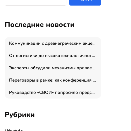
Последние новости
Коммуникации с древнегреческим акцентом: медиаменеджер и журналист Владимир Дергачев запустил коммуникационное агентство «Сократ 2.0»
От логистики до высокотехнологичного производства: как основатель “гагаринга” выстраивает экосистему безопасности и гражданских БПЛА
Эксперты обсудили механизмы привлечения молодых специалистов в промышленные города
Переговоры в рамке: как конференция «Бизнес как искусство» переформатирует деловой этикет в стенах ТПП РФ
Руководство «СВОИ» попросило председателя СКР дать правовую оценку обысков в тыловом штабе
Рубрики