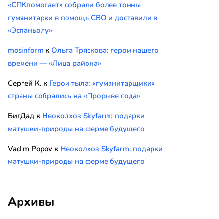
«СПКпомогает» собрали более тонны
гуманитарки в помощь СВО и доставили в
«Эспаньолу»
mosinform
к
Ольга Тряскова: герои нашего
времени — «Лица района»
Сергей К.
к
Герои тыла: «гуманитарщики»
страны собрались на «Прорыве года»
БигДад
к
Неоколхоз Skyfarm: подарки
матушки-природы на ферме будущего
Vadim Popov
к
Неоколхоз Skyfarm: подарки
матушки-природы на ферме будущего
Архивы