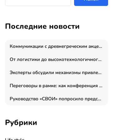
Последние новости
Коммуникации с древнегреческим акцентом: медиаменеджер и журналист Владимир Дергачев запустил коммуникационное агентство «Сократ 2.0»
От логистики до высокотехнологичного производства: как основатель “гагаринга” выстраивает экосистему безопасности и гражданских БПЛА
Эксперты обсудили механизмы привлечения молодых специалистов в промышленные города
Переговоры в рамке: как конференция «Бизнес как искусство» переформатирует деловой этикет в стенах ТПП РФ
Руководство «СВОИ» попросило председателя СКР дать правовую оценку обысков в тыловом штабе
Рубрики