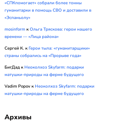
«СПКпомогает» собрали более тонны
гуманитарки в помощь СВО и доставили в
«Эспаньолу»
mosinform
к
Ольга Тряскова: герои нашего
времени — «Лица района»
Сергей К.
к
Герои тыла: «гуманитарщики»
страны собрались на «Прорыве года»
БигДад
к
Неоколхоз Skyfarm: подарки
матушки-природы на ферме будущего
Vadim Popov
к
Неоколхоз Skyfarm: подарки
матушки-природы на ферме будущего
Архивы