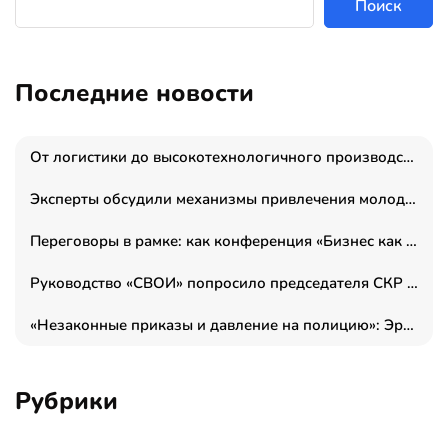
Поиск
Последние новости
От логистики до высокотехнологичного производства: как основатель “гагаринга” выстраивает экосистему безопасности и гражданских БПЛА
Эксперты обсудили механизмы привлечения молодых специалистов в промышленные города
Переговоры в рамке: как конференция «Бизнес как искусство» переформатирует деловой этикет в стенах ТПП РФ
Руководство «СВОИ» попросило председателя СКР дать правовую оценку обысков в тыловом штабе
«Незаконные приказы и давление на полицию»: Эрнеста Султанова задержали у посольства Израиля во время одиночного пикета
Рубрики