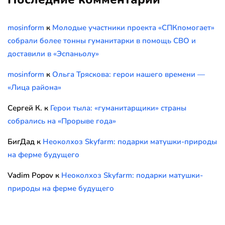
mosinform
к
Молодые участники проекта «СПКпомогает»
собрали более тонны гуманитарки в помощь СВО и
доставили в «Эспаньолу»
mosinform
к
Ольга Тряскова: герои нашего времени —
«Лица района»
Сергей К.
к
Герои тыла: «гуманитарщики» страны
собрались на «Прорыве года»
БигДад
к
Неоколхоз Skyfarm: подарки матушки-природы
на ферме будущего
Vadim Popov
к
Неоколхоз Skyfarm: подарки матушки-
природы на ферме будущего