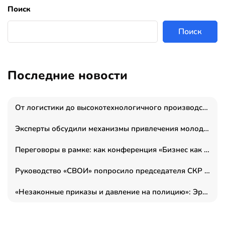
Поиск
Поиск
Последние новости
От логистики до высокотехнологичного производства: как основатель “гагаринга” выстраивает экосистему безопасности и гражданских БПЛА
Эксперты обсудили механизмы привлечения молодых специалистов в промышленные города
Переговоры в рамке: как конференция «Бизнес как искусство» переформатирует деловой этикет в стенах ТПП РФ
Руководство «СВОИ» попросило председателя СКР дать правовую оценку обысков в тыловом штабе
«Незаконные приказы и давление на полицию»: Эрнеста Султанова задержали у посольства Израиля во время одиночного пикета