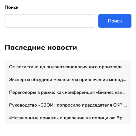
Поиск
Поиск
Последние новости
От логистики до высокотехнологичного производства: как основатель “гагаринга” выстраивает экосистему безопасности и гражданских БПЛА
Эксперты обсудили механизмы привлечения молодых специалистов в промышленные города
Переговоры в рамке: как конференция «Бизнес как искусство» переформатирует деловой этикет в стенах ТПП РФ
Руководство «СВОИ» попросило председателя СКР дать правовую оценку обысков в тыловом штабе
«Незаконные приказы и давление на полицию»: Эрнеста Султанова задержали у посольства Израиля во время одиночного пикета