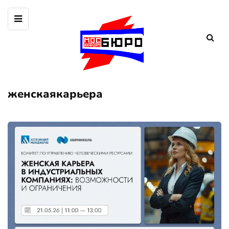
женскаякарьера