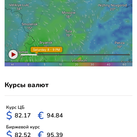
Курсы валют
Курс ЦБ
$
€
82.17
94.84
Биржевой курс
$
€
82.52
95.39