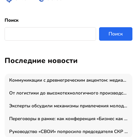
Поиск
Поиск
Последние новости
Коммуникации с древнегреческим акцентом: медиаменеджер и журналист Владимир Дергачев запустил коммуникационное агентство «Сократ 2.0»
От логистики до высокотехнологичного производства: как основатель “гагаринга” выстраивает экосистему безопасности и гражданских БПЛА
Эксперты обсудили механизмы привлечения молодых специалистов в промышленные города
Переговоры в рамке: как конференция «Бизнес как искусство» переформатирует деловой этикет в стенах ТПП РФ
Руководство «СВОИ» попросило председателя СКР дать правовую оценку обысков в тыловом штабе