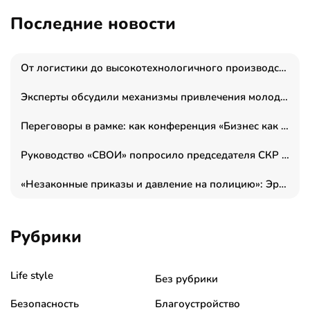
Последние новости
От логистики до высокотехнологичного производства: как основатель “гагаринга” выстраивает экосистему безопасности и гражданских БПЛА
Эксперты обсудили механизмы привлечения молодых специалистов в промышленные города
Переговоры в рамке: как конференция «Бизнес как искусство» переформатирует деловой этикет в стенах ТПП РФ
Руководство «СВОИ» попросило председателя СКР дать правовую оценку обысков в тыловом штабе
«Незаконные приказы и давление на полицию»: Эрнеста Султанова задержали у посольства Израиля во время одиночного пикета
Рубрики
Life style
Без рубрики
Безопасность
Благоустройство