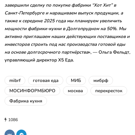
завершили сделку по по
купке фабрики “Хот Хит” в
Санкт-
Петербурге и наращиваем выпуск продукции, а
также к середине 2025 года мы планируем увеличить
мощности фабрики-кухни
в Долгопрудном на 50%. Мы
активно приглашаем наших действующих поставщиков и
инвесторов строить под нас производства готовой ед
ы
на основе долгосрочного партнё
рства
», — Ольга Фельдт,
управляющий директор X5 Еда.
mibrf
готовая еда
МИБ
мибрф
МОСИНФОРМБЮРО
москва
перекресток
Фабрика кухня
1086