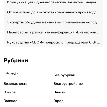
Коммуникации с древнегреческим акцентом: медиаменеджер и журналист Владимир Дергачев запустил коммуникационное агентство «Сократ 2.0»
От логистики до высокотехнологичного производства: как основатель “гагаринга” выстраивает экосистему безопасности и гражданских БПЛА
Эксперты обсудили механизмы привлечения молодых специалистов в промышленные города
Переговоры в рамке: как конференция «Бизнес как искусство» переформатирует деловой этикет в стенах ТПП РФ
Руководство «СВОИ» попросило председателя СКР дать правовую оценку обысков в тыловом штабе
Рубрики
Life style
Без рубрики
Безопасность
Благоустройство
В мире
Власть
Главное
Город