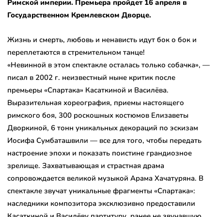
Римской империи. Премьера пройдет 16 апреля в
Государственном Кремлевском Дворце.
Жизнь и смерть, любовь и ненависть идут бок о бок и
переплетаются в стремительном танце!
«Невинной в этом спектакле осталась только собачка», —
писал в 2002 г. неизвестный ныне критик после
премьеры «Спартака» Касаткиной и Василёва.
Выразительная хореография, приемы настоящего
римского боя, 300 роскошных костюмов Елизаветы
Дворкиной, 6 тонн уникальных декораций по эскизам
Иосифа Сумбаташвили — все для того, чтобы передать
настроение эпохи и показать поистине грандиозное
зрелище. Захватывающая и страстная драма
сопровождается великой музыкой Арама Хачатуряна. В
спектакле звучат уникальные фрагменты «Спартака»:
наследники композитора эксклюзивно предоставили
Касаткиной и Василёву партитуру, ранее не звучавшую