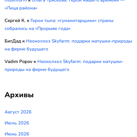
mosinform
к
Ольга Тряскова: герои нашего времени —
«Лица района»
Сергей К.
к
Герои тыла: «гуманитарщики» страны
собрались на «Прорыве года»
БигДад
к
Неоколхоз Skyfarm: подарки матушки-природы
на ферме будущего
Vadim Popov
к
Неоколхоз Skyfarm: подарки матушки-
природы на ферме будущего
Архивы
Август 2026
Июль 2026
Июнь 2026