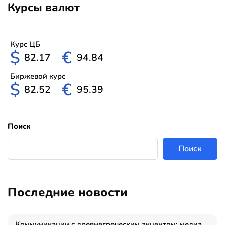
Курсы валют
Курс ЦБ
$
€
82.17
94.84
Биржевой курс
$
€
82.52
95.39
Поиск
Поиск
Последние новости
Коммуникации с древнегреческим акцентом: медиаменеджер и журналист Владимир Дергачев запустил коммуникационное агентство «Сократ 2.0»