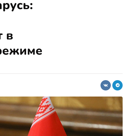
русь:
 в
режиме