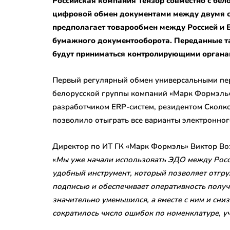
Российская компания Тензор совместно с бе
цифровой обмен документами между двумя ст
предполагает товарообмен между Россией и Б
бумажного документооборота. Переданные 
будут приниматься контролирующими органам
Первый регулярный обмен универсальными пе
белорусской группы компаний «Марк Формэль»,
разработчиком ERP-систем, резидентом Сколк
позволило отыграть все варианты электронно
Директор по ИТ ГК «Марк Формэль» Виктор Воз
«
Мы уже начали использовать ЭДО между Росс
удобный инструмент, который позволяет отгру
подписью и обеспечивает оперативность полу
значительно уменьшился, а вместе с ним и сниз
сократилось число ошибок по номенклатуре, у