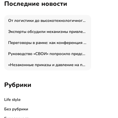
Последние новости
От логистики до высокотехнологичного производства: как основатель “гагаринга” выстраивает экосистему безопасности и гражданских БПЛА
Эксперты обсудили механизмы привлечения молодых специалистов в промышленные города
Переговоры в рамке: как конференция «Бизнес как искусство» переформатирует деловой этикет в стенах ТПП РФ
Руководство «СВОИ» попросило председателя СКР дать правовую оценку обысков в тыловом штабе
«Незаконные приказы и давление на полицию»: Эрнеста Султанова задержали у посольства Израиля во время одиночного пикета
Рубрики
Life style
Без рубрики