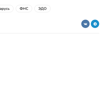
арусь
ФНС
ЭДО