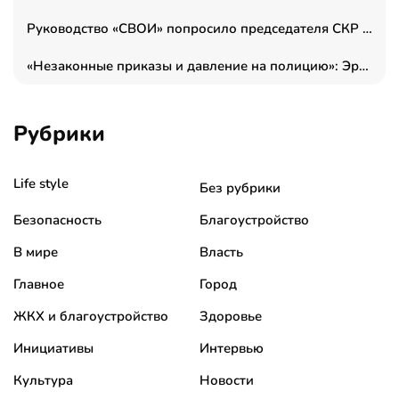
Руководство «СВОИ» попросило председателя СКР дать правовую оценку обысков в тыловом штабе
«Незаконные приказы и давление на полицию»: Эрнеста Султанова задержали у посольства Израиля во время одиночного пикета
Рубрики
Life style
Без рубрики
Безопасность
Благоустройство
В мире
Власть
Главное
Город
ЖКХ и благоустройство
Здоровье
Инициативы
Интервью
Культура
Новости