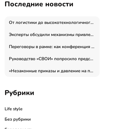
Последние новости
От логистики до высокотехнологичного производства: как основатель “гагаринга” выстраивает экосистему безопасности и гражданских БПЛА
Эксперты обсудили механизмы привлечения молодых специалистов в промышленные города
Переговоры в рамке: как конференция «Бизнес как искусство» переформатирует деловой этикет в стенах ТПП РФ
Руководство «СВОИ» попросило председателя СКР дать правовую оценку обысков в тыловом штабе
«Незаконные приказы и давление на полицию»: Эрнеста Султанова задержали у посольства Израиля во время одиночного пикета
Рубрики
Life style
Без рубрики