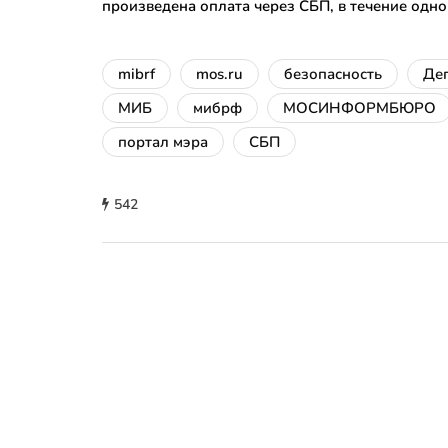
произведена оплата через СБП, в течение одно
mibrf
mos.ru
безопасность
Де
МИБ
мибрф
МОСИНФОРМБЮРО
портал мэра
СБП
542