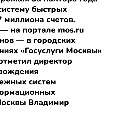
систему быстрых
 миллиона счетов.
 — на портале mos.ru
нов — в городских
иях «Госуслуги Москвы»
 отметил директор
овождения
ежных систем
формационных
Москвы Владимир