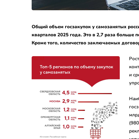
Общий объем госзакупок у самозанятых россия
кварталов 2025 года. Это в 2,7 раза больше 
Кроме того, количество заключаемых договор
Рост
кон
и ср
упро
Наиб
госз
млр
(980
рекл