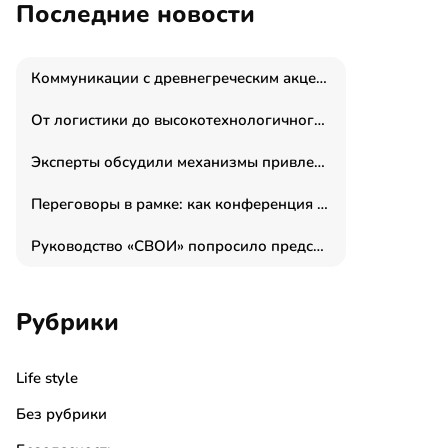
Последние новости
Коммуникации с древнегреческим акцентом: медиаменеджер и журналист Владимир Дергачев запустил коммуникационное агентство «Сократ 2.0»
От логистики до высокотехнологичного производства: как основатель “гагаринга” выстраивает экосистему безопасности и гражданских БПЛА
Эксперты обсудили механизмы привлечения молодых специалистов в промышленные города
Переговоры в рамке: как конференция «Бизнес как искусство» переформатирует деловой этикет в стенах ТПП РФ
Руководство «СВОИ» попросило председателя СКР дать правовую оценку обысков в тыловом штабе
Рубрики
Life style
Без рубрики