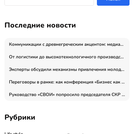
Последние новости
Коммуникации с древнегреческим акцентом: медиаменеджер и журналист Владимир Дергачев запустил коммуникационное агентство «Сократ 2.0»
От логистики до высокотехнологичного производства: как основатель “гагаринга” выстраивает экосистему безопасности и гражданских БПЛА
Эксперты обсудили механизмы привлечения молодых специалистов в промышленные города
Переговоры в рамке: как конференция «Бизнес как искусство» переформатирует деловой этикет в стенах ТПП РФ
Руководство «СВОИ» попросило председателя СКР дать правовую оценку обысков в тыловом штабе
Рубрики
Life style