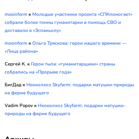
mosinform
к
Молодые участники проекта «СПКпомогает»
собрали более тонны гуманитарки в помощь СВО и
доставили в «Эспаньолу»
mosinform
к
Ольга Тряскова: герои нашего времени —
«Лица района»
Сергей К.
к
Герои тыла: «гуманитарщики» страны
собрались на «Прорыве года»
БигДад
к
Неоколхоз Skyfarm: подарки матушки-природы
на ферме будущего
Vadim Popov
к
Неоколхоз Skyfarm: подарки матушки-
природы на ферме будущего