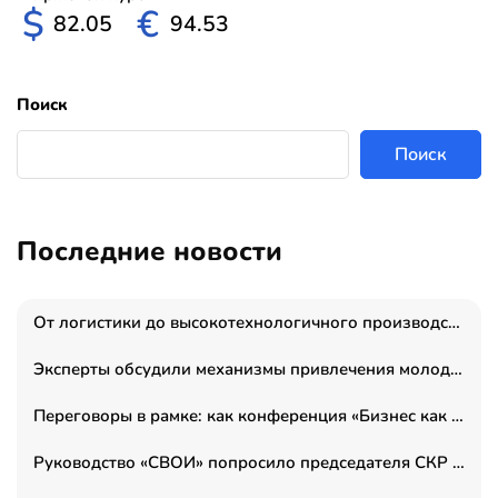
$
€
82.05
94.53
Поиск
Поиск
Последние новости
От логистики до высокотехнологичного производства: как основатель “гагаринга” выстраивает экосистему безопасности и гражданских БПЛА
Эксперты обсудили механизмы привлечения молодых специалистов в промышленные города
Переговоры в рамке: как конференция «Бизнес как искусство» переформатирует деловой этикет в стенах ТПП РФ
Руководство «СВОИ» попросило председателя СКР дать правовую оценку обысков в тыловом штабе