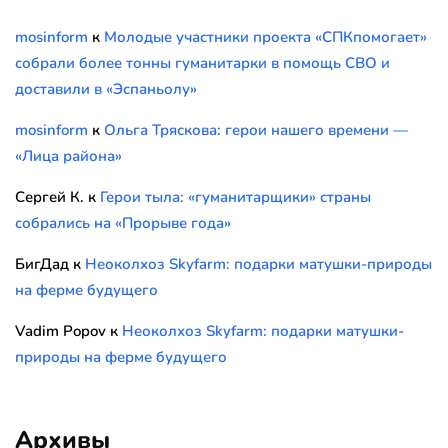
mosinform
к
Молодые участники проекта «СПКпомогает»
собрали более тонны гуманитарки в помощь СВО и
доставили в «Эспаньолу»
mosinform
к
Ольга Тряскова: герои нашего времени —
«Лица района»
Сергей К.
к
Герои тыла: «гуманитарщики» страны
собрались на «Прорыве года»
БигДад
к
Неоколхоз Skyfarm: подарки матушки-природы
на ферме будущего
Vadim Popov
к
Неоколхоз Skyfarm: подарки матушки-
природы на ферме будущего
Архивы