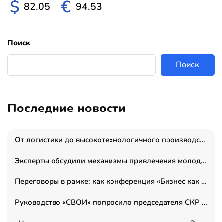
$
€
82.05
94.53
Поиск
Поиск
Последние новости
От логистики до высокотехнологичного производства: как основатель “гагаринга” выстраивает экосистему безопасности и гражданских БПЛА
Эксперты обсудили механизмы привлечения молодых специалистов в промышленные города
Переговоры в рамке: как конференция «Бизнес как искусство» переформатирует деловой этикет в стенах ТПП РФ
Руководство «СВОИ» попросило председателя СКР дать правовую оценку обысков в тыловом штабе