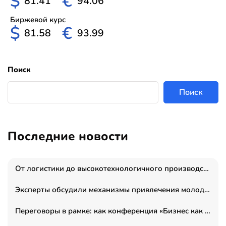
$
€
81.41
94.06
Биржевой курс
$
€
81.58
93.99
Поиск
Поиск
Последние новости
От логистики до высокотехнологичного производства: как основатель “гагаринга” выстраивает экосистему безопасности и гражданских БПЛА
Эксперты обсудили механизмы привлечения молодых специалистов в промышленные города
Переговоры в рамке: как конференция «Бизнес как искусство» переформатирует деловой этикет в стенах ТПП РФ