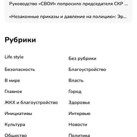
Руководство «СВОИ» попросило председателя СКР дать правовую оценку обысков в тыловом штабе
«Незаконные приказы и давление на полицию»: Эрнеста Султанова задержали у посольства Израиля во время одиночного пикета
Рубрики
Life style
Без рубрики
Безопасность
Благоустройство
В мире
Власть
Главное
Город
ЖКХ и благоустройство
Здоровье
Инициативы
Интервью
Культура
Новости
Общество
Политика