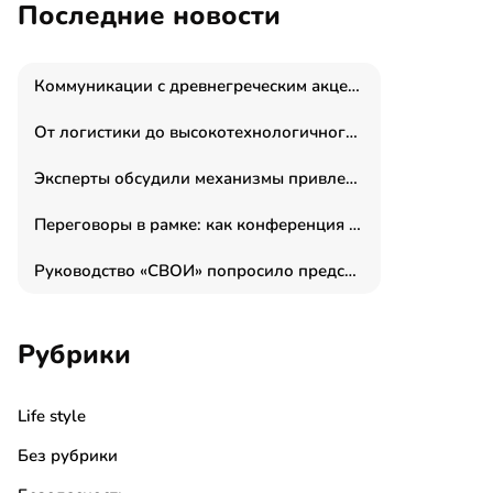
Последние новости
Коммуникации с древнегреческим акцентом: медиаменеджер и журналист Владимир Дергачев запустил коммуникационное агентство «Сократ 2.0»
От логистики до высокотехнологичного производства: как основатель “гагаринга” выстраивает экосистему безопасности и гражданских БПЛА
Эксперты обсудили механизмы привлечения молодых специалистов в промышленные города
Переговоры в рамке: как конференция «Бизнес как искусство» переформатирует деловой этикет в стенах ТПП РФ
Руководство «СВОИ» попросило председателя СКР дать правовую оценку обысков в тыловом штабе
Рубрики
Life style
Без рубрики