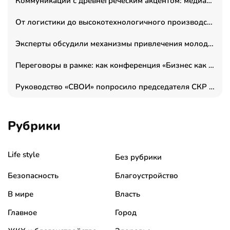
Коммуникации с древнегреческим акцентом: медиаменеджер и журналист Владимир Дергачев запустил коммуникационное агентство «Сократ 2.0»
От логистики до высокотехнологичного производства: как основатель “гагаринга” выстраивает экосистему безопасности и гражданских БПЛА
Эксперты обсудили механизмы привлечения молодых специалистов в промышленные города
Переговоры в рамке: как конференция «Бизнес как искусство» переформатирует деловой этикет в стенах ТПП РФ
Руководство «СВОИ» попросило председателя СКР дать правовую оценку обысков в тыловом штабе
Рубрики
Life style
Без рубрики
Безопасность
Благоустройство
В мире
Власть
Главное
Город