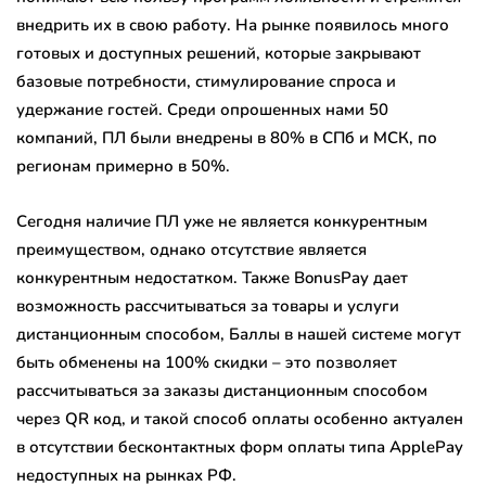
внедрить их в свою работу. На рынке появилось много
готовых и доступных решений, которые закрывают
базовые потребности, стимулирование спроса и
удержание гостей. Среди опрошенных нами 50
компаний, ПЛ были внедрены в 80% в СПб и МСК, по
регионам примерно в 50%.
Сегодня наличие ПЛ уже не является конкурентным
преимуществом, однако отсутствие является
конкурентным недостатком. Также BonusPay дает
возможность рассчитываться за товары и услуги
дистанционным способом, Баллы в нашей системе могут
быть обменены на 100% скидки – это позволяет
рассчитываться за заказы дистанционным способом
через QR код, и такой способ оплаты особенно актуален
в отсутствии бесконтактных форм оплаты типа ApplePay
недоступных на рынках РФ.