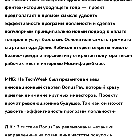
финтех-историй уходящего года — проект
предполагает в прямом смысле удвоить
эффективность программ лояльности и сделать
популярным принципиально новый подход к оплате
товаров и услуг баллами. Основатель самого громкого
стартапа года Денис Кибисов открыл секреты нового
бизнес-тренда и перспективу открытия полутора тысяч
рабочих мест в интервью Мосинформбюро.
МИБ:
На TechWeek был презентован ваш
инновационный стартап BonusPay, который сразу
привлек внимание крупных инвесторов. Проекту
прочат революционное будущее. Так как он может
удвоить «эффективность программ лояльности»
Д.К.:
В системе BonusPay реализованы механики
направленные на повышение частоты покупок и