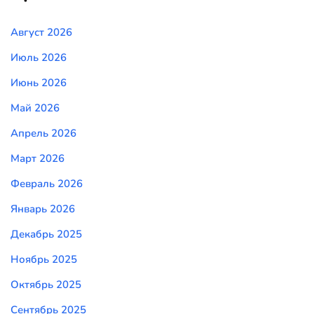
Август 2026
Июль 2026
Июнь 2026
Май 2026
Апрель 2026
Март 2026
Февраль 2026
Январь 2026
Декабрь 2025
Ноябрь 2025
Октябрь 2025
Сентябрь 2025