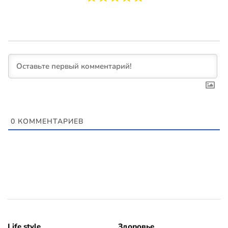
0
КОММЕНТАРИЕВ
Life style
Здоровье