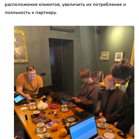
расположения клиентов, увеличить их потребление и
лояльность к партнеру.