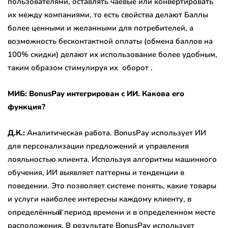
пользователями, оставлять чаевые или конвертировать
их между компаниями, то есть свойства делают Баллы
более ценными и желанными для потребителей, а
возможность бесконтактной оплаты (обмена баллов на
100% скидки) делают их использование более удобным,
таким образом стимулируя их оборот .
МИБ: BonusPay интегрирован с ИИ. Какова его
функция?
Д.К.:
Аналитическая работа. BonusPay использует ИИ
для персонализации предложений и управления
лояльностью клиента. Используя алгоритмы машинного
обучения, ИИ выявляет паттерны и тенденции в
поведении. Это позволяет системе понять, какие товары
и услуги наиболее интересны каждому клиенту, в
определённый̆ период времени и в определенном месте
расположения. В результате BonusPay использует