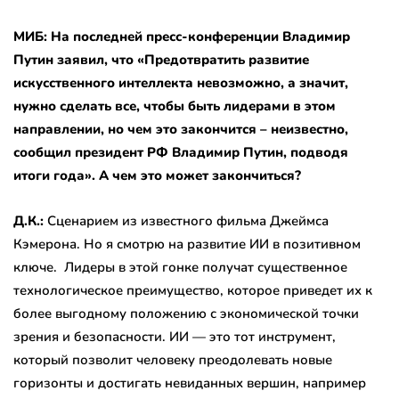
МИБ: На последней пресс-конференции Владимир
Путин заявил, что «Предотвратить развитие
искусственного интеллекта невозможно, а значит,
нужно сделать все, чтобы быть лидерами в этом
направлении, но чем это закончится – неизвестно,
сообщил президент РФ Владимир Путин, подводя
итоги года». А чем это может закончиться?
Д.К.:
Сценарием из известного фильма Джеймса
Кэмерона. Но я смотрю на развитие ИИ в позитивном
ключе. Лидеры в этой гонке получат существенное
технологическое преимущество, которое приведет их к
более выгодному положению с экономической точки
зрения и безопасности. ИИ — это тот инструмент,
который позволит человеку преодолевать новые
горизонты и достигать невиданных вершин, например