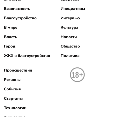
Безопасность
Инициативы
Благоустройство
Интервью
В мире
Культура
Власть
Новости
Город
Общество
ЖКХ и благоустройство
Политика
Происшествия
Регионы
События
Стартапы
Технологии