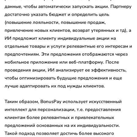
данные, чтобы автоматически запускать акции. Партнеру
достаточно указать бюджет и определить цель
(повышение лояльности, повышение продаж,
привлечение новых клиентов, возврат утерянных и тд), а
ИИ предложит клиенту индивидуальные акции на
отдельные товары и услуги релевантные его интересам и
предпочтениям. Эти предложения отображаются через
мобильное приложение или веб-платформу. После
проведения акции, ИИ анализирует ее эффективность,
чтобы оптимизировать будущие предложения и еще
лучше адаптировать их под нужды клиентов.
Таким образом, BonusPay использует искусственный
интеллект для персонализации, т.е. предоставления
клиентам более релевантных и привлекательных
предложений основанных на их индивидуальности.
Такой подход позволяет достичь более высокого