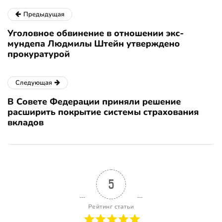
Предыдущая
Уголовное обвинение в отношении экс-
мундепа Людмилы Штейн утверждено
прокуратурой
Следующая
В Совете Федерации приняли решение
расширить покрытие системы страхования
вкладов
5
Рейтинг статьи