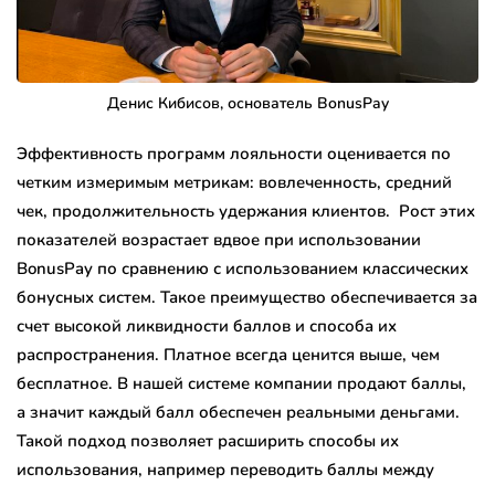
Денис Кибисов, основатель BonusPay
Эффективность программ лояльности оценивается по
четким измеримым метрикам: вовлеченность, средний
чек, продолжительность удержания клиентов. Рост этих
показателей возрастает вдвое при использовании
BonusPay по сравнению с использованием классических
бонусных систем. Такое преимущество обеспечивается за
счет высокой ликвидности баллов и способа их
распространения. Платное всегда ценится выше, чем
бесплатное. В нашей системе компании продают баллы,
а значит каждый балл обеспечен реальными деньгами.
Такой подход позволяет расширить способы их
использования, например переводить баллы между