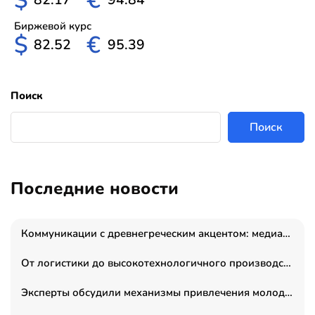
$
€
Биржевой курс
$
€
82.52
95.39
Поиск
Поиск
Последние новости
Коммуникации с древнегреческим акцентом: медиаменеджер и журналист Владимир Дергачев запустил коммуникационное агентство «Сократ 2.0»
От логистики до высокотехнологичного производства: как основатель “гагаринга” выстраивает экосистему безопасности и гражданских БПЛА
Эксперты обсудили механизмы привлечения молодых специалистов в промышленные города