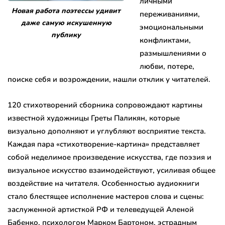
личными
Новая работа поэтессы удивит
переживаниями,
даже самую искушенную
эмоциональными
публику
конфликтами,
размышлениями о
любви, потере,
поиске себя и возрождении, нашли отклик у читателей.
120 стихотворений сборника сопровождают картины
известной художницы Греты Паликян, которые
визуально дополняют и углубляют восприятие текста.
Каждая пара «стихотворение-картина» представляет
собой неделимое произведение искусства, где поэзия и
визуальное искусство взаимодействуют, усиливая общее
воздействие на читателя. Особенностью аудиокниги
стало блестящее исполнение мастеров слова и сцены:
заслуженной артисткой РФ и телеведущей Аленой
Бабенко, психологом Марком Бартоном, эстрадным