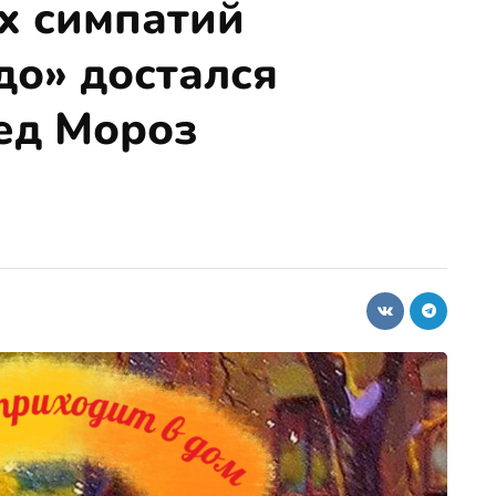
х симпатий
до» достался
ед Мороз