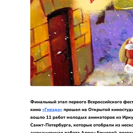
Финальный этап первого Всероссийского фес
кино
«Гнездо»
прошел на Открытой киностудии
вошло 11 работ молодых аниматоров из Иркут
Санкт-Петербурга, которые отобрали из неско
анимационная работа Алены Ершовой, посв