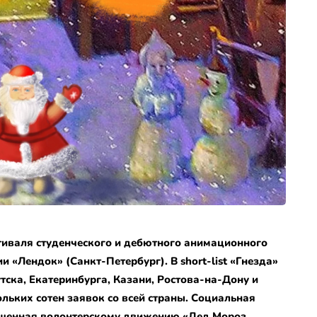
тиваля студенческого и дебютного анимационного
 «Лендок» (Санкт-Петербург). В short-list «Гнезда»
ска, Екатеринбурга, Казани, Ростова-на-Дону и
льких сотен заявок со всей страны. Социальная
ященная волонтерскому движению «Дед Мороз