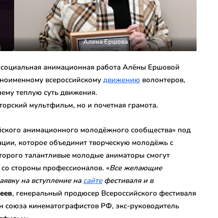
Алена Ершова
а социальная анимационная работа Алёны Ершовой
дноименному всероссийскому
движению
волонтеров,
ему теплую суть движения.
вторский мультфильм, но и почетная грамота.
ийского анимационного молодёжного сообщества» под
ции, которое объединит творческую молодёжь с
которого талантливые молодые аниматоры смогут
 со стороны профессионалов. «
Все желающие
аявку на вступление на
сайте
фестиваля и в
еев
, генеральный продюсер Всероссийского фестиваля
н союза кинематографистов РФ, экс-руководитель