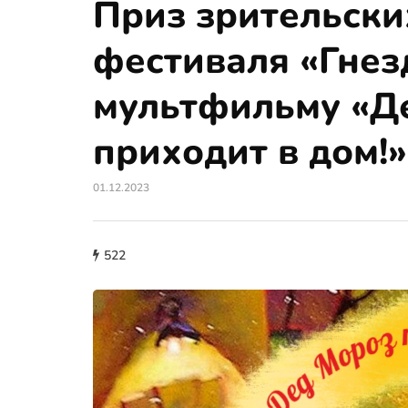
Приз зрительски
фестиваля «Гнез
мультфильму «Д
приходит в дом!»
01.12.2023
522