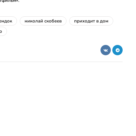
ьтфильм».
ендок
николай скобеев
приходит в дом
о