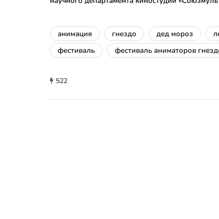
научного департамента киностудии «Союзмул
анимация
гнездо
дед мороз
л
фестиваль
фестиваль аниматоров гнезд
522