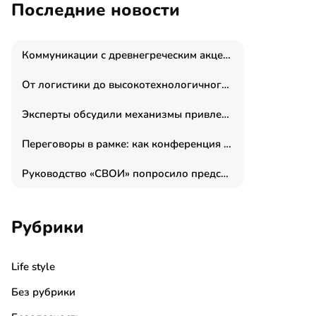
Последние новости
Коммуникации с древнегреческим акцентом: медиаменеджер и журналист Владимир Дергачев запустил коммуникационное агентство «Сократ 2.0»
От логистики до высокотехнологичного производства: как основатель “гагаринга” выстраивает экосистему безопасности и гражданских БПЛА
Эксперты обсудили механизмы привлечения молодых специалистов в промышленные города
Переговоры в рамке: как конференция «Бизнес как искусство» переформатирует деловой этикет в стенах ТПП РФ
Руководство «СВОИ» попросило председателя СКР дать правовую оценку обысков в тыловом штабе
Рубрики
Life style
Без рубрики