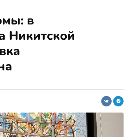
мы: в
а Никитской
вка
на