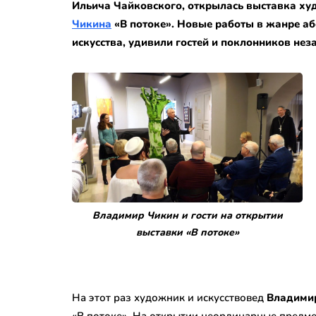
Ильича Чайковского, открылась выставка ху
Чикина
«В потоке».
Новые работы в жанре аб
искусства, удивили гостей и поклонников нез
Владимир Чикин и гости на открытии
выставки «В потоке»
На этот раз художник и искусствовед
Владими
«В потоке». На открытии неординарные предме