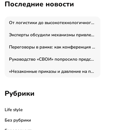
Последние новости
От логистики до высокотехнологичного производства: как основатель “гагаринга” выстраивает экосистему безопасности и гражданских БПЛА
Эксперты обсудили механизмы привлечения молодых специалистов в промышленные города
Переговоры в рамке: как конференция «Бизнес как искусство» переформатирует деловой этикет в стенах ТПП РФ
Руководство «СВОИ» попросило председателя СКР дать правовую оценку обысков в тыловом штабе
«Незаконные приказы и давление на полицию»: Эрнеста Султанова задержали у посольства Израиля во время одиночного пикета
Рубрики
Life style
Без рубрики