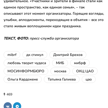
удивительное. «Участники и зрители в финале стали как
единое пространство, как единая семья», – так
описывают этот момент организаторы. Горящие взгляды,
улыбки, аплодисменты, переходящие в объятия – все это
стало живым воплощением идеи праздника.
ТЕКСТ, ФОТО:
пресс-служба организатора
mibrf
дк стимул
Дмитрий Брехов
любовь творит чудеса
МИБ
мибрф
МОСИНФОРМБЮРО
москва
ОКЦ ЦАО
Ольга Кардокене
Татьяна Галиева
цао
469