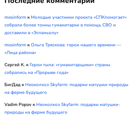
Последние комментарии
mosinform
к
Молодые участники проекта «СПКпомогает»
собрали более тонны гуманитарки в помощь СВО и
доставили в «Эспаньолу»
mosinform
к
Ольга Тряскова: герои нашего времени —
«Лица района»
Сергей К.
к
Герои тыла: «гуманитарщики» страны
собрались на «Прорыве года»
БигДад
к
Неоколхоз Skyfarm: подарки матушки-природы
на ферме будущего
Vadim Popov
к
Неоколхоз Skyfarm: подарки матушки-
природы на ферме будущего