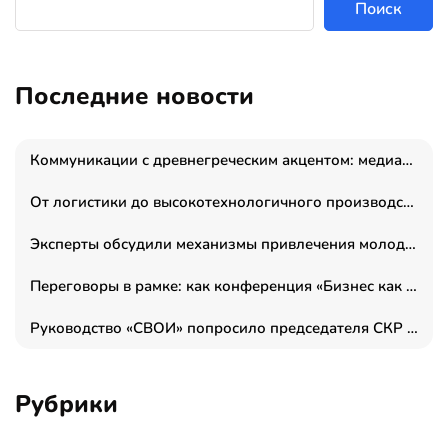
Поиск
Последние новости
Коммуникации с древнегреческим акцентом: медиаменеджер и журналист Владимир Дергачев запустил коммуникационное агентство «Сократ 2.0»
От логистики до высокотехнологичного производства: как основатель “гагаринга” выстраивает экосистему безопасности и гражданских БПЛА
Эксперты обсудили механизмы привлечения молодых специалистов в промышленные города
Переговоры в рамке: как конференция «Бизнес как искусство» переформатирует деловой этикет в стенах ТПП РФ
Руководство «СВОИ» попросило председателя СКР дать правовую оценку обысков в тыловом штабе
Рубрики