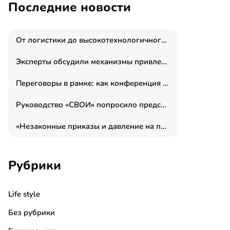
Последние новости
От логистики до высокотехнологичного производства: как основатель “гагаринга” выстраивает экосистему безопасности и гражданских БПЛА
Эксперты обсудили механизмы привлечения молодых специалистов в промышленные города
Переговоры в рамке: как конференция «Бизнес как искусство» переформатирует деловой этикет в стенах ТПП РФ
Руководство «СВОИ» попросило председателя СКР дать правовую оценку обысков в тыловом штабе
«Незаконные приказы и давление на полицию»: Эрнеста Султанова задержали у посольства Израиля во время одиночного пикета
Рубрики
Life style
Без рубрики