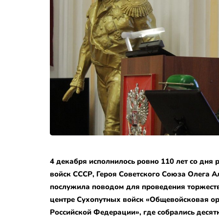
4 декабря исполнилось ровно 110 лет со д
войск СССР, Героя Советского Союза Олега А
послужила поводом для проведения торжест
центре Сухопутных войск «Общевойсковая о
Российской Федерации», где собрались десят