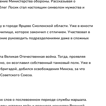
ение Министерства обороны. Рассказывая о
Олег Лосик стал настоящим символом мужества и
у в городе Ярцево Смоленской области. Уже в юности
чилище, которое закончил с отличием. Участвовал в
мение руководить подразделениями даже в сложных
а Великая Отечественная война. Тогда, проявляя
но, он возглавил собственный танковый полк. Уже в
 бригадой, добился освобождения Минска, за что
 Советского Союза.
ых слов о послевоенном периоде службы маршала.
дры истории войн и военного искусства Военной