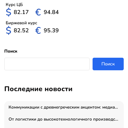
Курс ЦБ
$
€
82.17
94.84
Биржевой курс
$
€
82.52
95.39
Поиск
Поиск
Последние новости
Коммуникации с древнегреческим акцентом: медиаменеджер и журналист Владимир Дергачев запустил коммуникационное агентство «Сократ 2.0»
От логистики до высокотехнологичного производства: как основатель “гагаринга” выстраивает экосистему безопасности и гражданских БПЛА