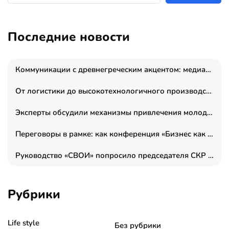
Последние новости
Коммуникации с древнегреческим акцентом: медиаменеджер и журналист Владимир Дергачев запустил коммуникационное агентство «Сократ 2.0»
От логистики до высокотехнологичного производства: как основатель “гагаринга” выстраивает экосистему безопасности и гражданских БПЛА
Эксперты обсудили механизмы привлечения молодых специалистов в промышленные города
Переговоры в рамке: как конференция «Бизнес как искусство» переформатирует деловой этикет в стенах ТПП РФ
Руководство «СВОИ» попросило председателя СКР дать правовую оценку обысков в тыловом штабе
Рубрики
Life style
Без рубрики