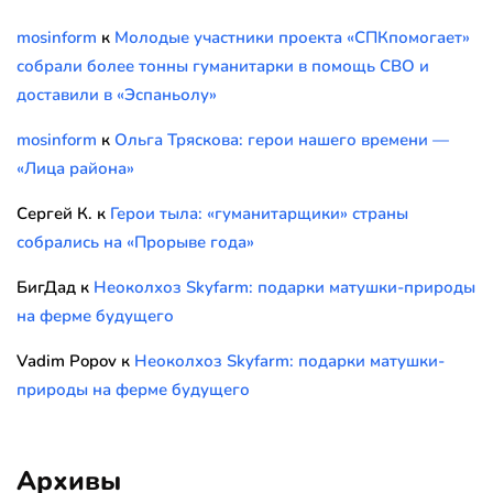
mosinform
к
Молодые участники проекта «СПКпомогает»
собрали более тонны гуманитарки в помощь СВО и
доставили в «Эспаньолу»
mosinform
к
Ольга Тряскова: герои нашего времени —
«Лица района»
Сергей К.
к
Герои тыла: «гуманитарщики» страны
собрались на «Прорыве года»
БигДад
к
Неоколхоз Skyfarm: подарки матушки-природы
на ферме будущего
Vadim Popov
к
Неоколхоз Skyfarm: подарки матушки-
природы на ферме будущего
Архивы