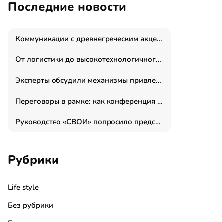
Последние новости
Коммуникации с древнегреческим акцентом: медиаменеджер и журналист Владимир Дергачев запустил коммуникационное агентство «Сократ 2.0»
От логистики до высокотехнологичного производства: как основатель “гагаринга” выстраивает экосистему безопасности и гражданских БПЛА
Эксперты обсудили механизмы привлечения молодых специалистов в промышленные города
Переговоры в рамке: как конференция «Бизнес как искусство» переформатирует деловой этикет в стенах ТПП РФ
Руководство «СВОИ» попросило председателя СКР дать правовую оценку обысков в тыловом штабе
Рубрики
Life style
Без рубрики