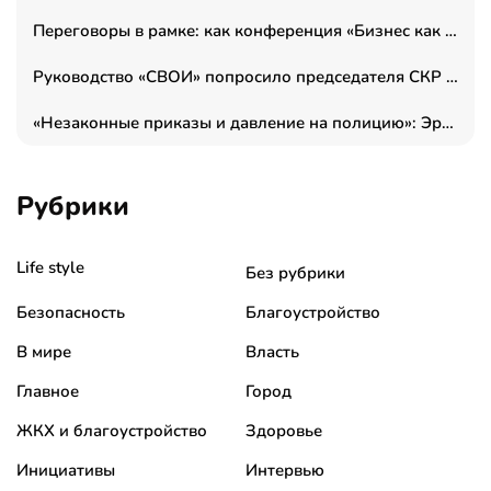
Переговоры в рамке: как конференция «Бизнес как искусство» переформатирует деловой этикет в стенах ТПП РФ
Руководство «СВОИ» попросило председателя СКР дать правовую оценку обысков в тыловом штабе
«Незаконные приказы и давление на полицию»: Эрнеста Султанова задержали у посольства Израиля во время одиночного пикета
Рубрики
Life style
Без рубрики
Безопасность
Благоустройство
В мире
Власть
Главное
Город
ЖКХ и благоустройство
Здоровье
Инициативы
Интервью