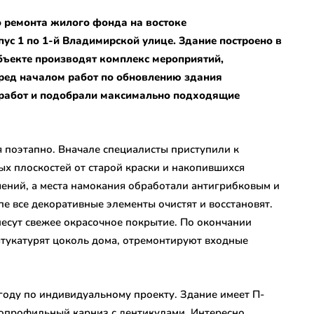
 ремонта жилого фонда на востоке
с 1 по 1-й Владимирской улице. Здание построено в
бъекте производят комплекс мероприятий,
ред началом работ по обновлению здания
 работ и подобрали максимально подходящие
 поэтапно. Вначале специалисты приступили к
ых плоскостей от старой краски и накопившихся
шений, а места намокания обработали антигрибковым и
е все декоративные элементы очистят и восстановят.
есут свежее окрасочное покрытие. По окончании
тукатурят цоколь дома, отремонтируют входные
оду по индивидуальному проекту. Здание имеет П-
гопрофильный карниз с дентикулами. Интересно