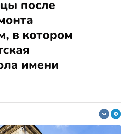
ицы после
монта
м, в котором
тская
ола имени