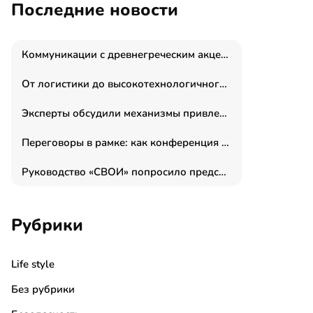
Последние новости
Коммуникации с древнегреческим акцентом: медиаменеджер и журналист Владимир Дергачев запустил коммуникационное агентство «Сократ 2.0»
От логистики до высокотехнологичного производства: как основатель “гагаринга” выстраивает экосистему безопасности и гражданских БПЛА
Эксперты обсудили механизмы привлечения молодых специалистов в промышленные города
Переговоры в рамке: как конференция «Бизнес как искусство» переформатирует деловой этикет в стенах ТПП РФ
Руководство «СВОИ» попросило председателя СКР дать правовую оценку обысков в тыловом штабе
Рубрики
Life style
Без рубрики