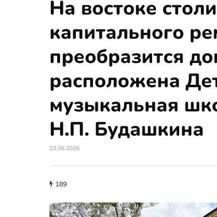
На востоке стол
капитального ре
преобразится до
расположена Де
музыкальная шк
Н.П. Будашкина
23.06.2026
189