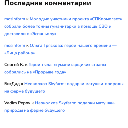
Последние комментарии
mosinform
к
Молодые участники проекта «СПКпомогает»
собрали более тонны гуманитарки в помощь СВО и
доставили в «Эспаньолу»
mosinform
к
Ольга Тряскова: герои нашего времени —
«Лица района»
Сергей К.
к
Герои тыла: «гуманитарщики» страны
собрались на «Прорыве года»
БигДад
к
Неоколхоз Skyfarm: подарки матушки-природы
на ферме будущего
Vadim Popov
к
Неоколхоз Skyfarm: подарки матушки-
природы на ферме будущего