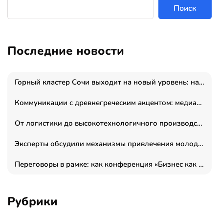
Поиск
Последние новости
Горный кластер Сочи выходит на новый уровень: налоги игорной зоны выросли на 15%, а весь курорт вошёл в федеральный проект «Производительность труда»
Коммуникации с древнегреческим акцентом: медиаменеджер и журналист Владимир Дергачев запустил коммуникационное агентство «Сократ 2.0»
От логистики до высокотехнологичного производства: как основатель “гагаринга” выстраивает экосистему безопасности и гражданских БПЛА
Эксперты обсудили механизмы привлечения молодых специалистов в промышленные города
Переговоры в рамке: как конференция «Бизнес как искусство» переформатирует деловой этикет в стенах ТПП РФ
Рубрики