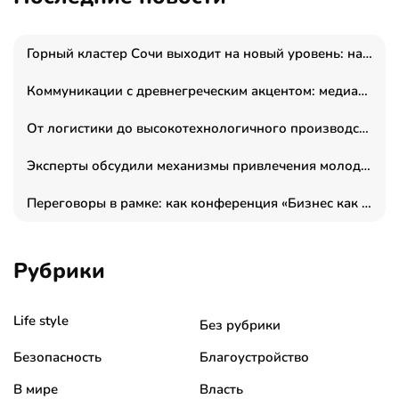
Горный кластер Сочи выходит на новый уровень: налоги игорной зоны выросли на 15%, а весь курорт вошёл в федеральный проект «Производительность труда»
Коммуникации с древнегреческим акцентом: медиаменеджер и журналист Владимир Дергачев запустил коммуникационное агентство «Сократ 2.0»
От логистики до высокотехнологичного производства: как основатель “гагаринга” выстраивает экосистему безопасности и гражданских БПЛА
Эксперты обсудили механизмы привлечения молодых специалистов в промышленные города
Переговоры в рамке: как конференция «Бизнес как искусство» переформатирует деловой этикет в стенах ТПП РФ
Рубрики
Life style
Без рубрики
Безопасность
Благоустройство
В мире
Власть