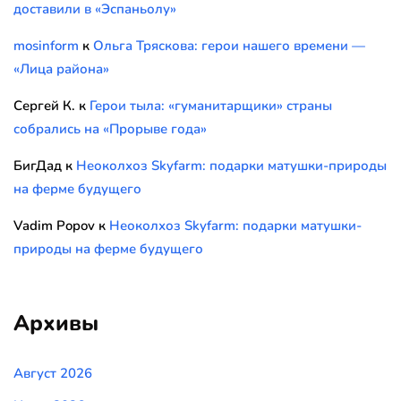
доставили в «Эспаньолу»
mosinform
к
Ольга Тряскова: герои нашего времени —
«Лица района»
Сергей К.
к
Герои тыла: «гуманитарщики» страны
собрались на «Прорыве года»
БигДад
к
Неоколхоз Skyfarm: подарки матушки-природы
на ферме будущего
Vadim Popov
к
Неоколхоз Skyfarm: подарки матушки-
природы на ферме будущего
Архивы
Август 2026