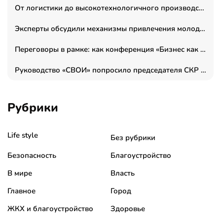
От логистики до высокотехнологичного производства: как основатель “гагаринга” выстраивает экосистему безопасности и гражданских БПЛА
Эксперты обсудили механизмы привлечения молодых специалистов в промышленные города
Переговоры в рамке: как конференция «Бизнес как искусство» переформатирует деловой этикет в стенах ТПП РФ
Руководство «СВОИ» попросило председателя СКР дать правовую оценку обысков в тыловом штабе
Рубрики
Life style
Без рубрики
Безопасность
Благоустройство
В мире
Власть
Главное
Город
ЖКХ и благоустройство
Здоровье