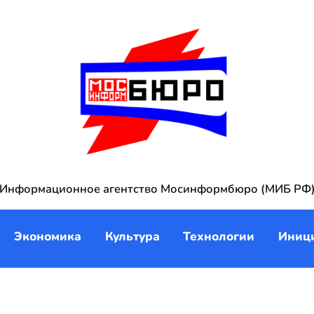
Информационное агентство Мосинформбюро (МИБ РФ
Экономика
Культура
Технологии
Иниц