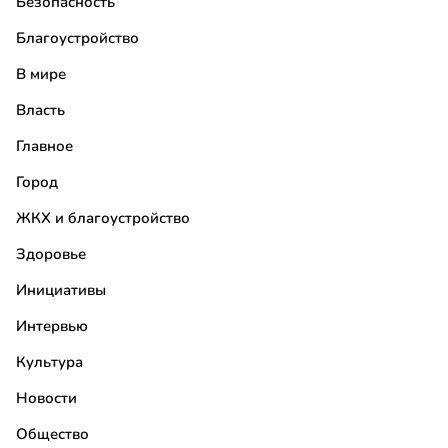
Безопасность
Благоустройство
В мире
Власть
Главное
Город
ЖКХ и благоустройство
Здоровье
Инициативы
Интервью
Культура
Новости
Общество