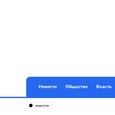
Новости
Общество
Власть
новости