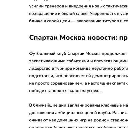
усилий тренеров и внедрения новых тактическ
возвращение к былой славе. Уверенность в успе
ближе к своей цели — завоеванию титулов и с
Спартак Москва новости: п
Футбольный клуб Спартак Москва продолжает 
захватывающими событиями и впечатляющими 
лидерство в турнире команда неустанно работ
подготовки, что позволяет ей демонстрировать
не просто соревнованием, а настоящим спектак
победе становятся залогом успеха.
В ближайшие дни запланированы ключевые мат
достижения амбициозных целей клуба. Расписа
ожидают как домашних игр на родном стадионе
поддержки будет чувствоваться особенно остр