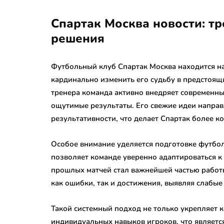
Спартак Москва новости: тр
решения
Футбольный клуб Спартак Москва находится на
кардинально изменить его судьбу в предстоящ
тренера команда активно внедряет современны
ощутимые результаты. Его свежие идеи напра
результативности, что делает Спартак более 
Особое внимание уделяется подготовке футбо
позволяет команде уверенно адаптироваться к
прошлых матчей стал важнейшей частью работ
как ошибки, так и достижения, выявляя слабые
Такой системный подход не только укрепляет к
индивидуальных навыков игроков, что являетс