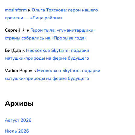
mosinform
к
Ольга Тряскова: герои нашего
времени — «Лица района»
Сергей К.
к
Герои тыла: «гуманитарщики»
страны собрались на «Прорыве года»
БигДад
к
Неоколхоз Skyfarm: подарки
матушки-природы на ферме будущего
Vadim Popov
к
Неоколхоз Skyfarm: подарки
матушки-природы на ферме будущего
Архивы
Август 2026
Июль 2026