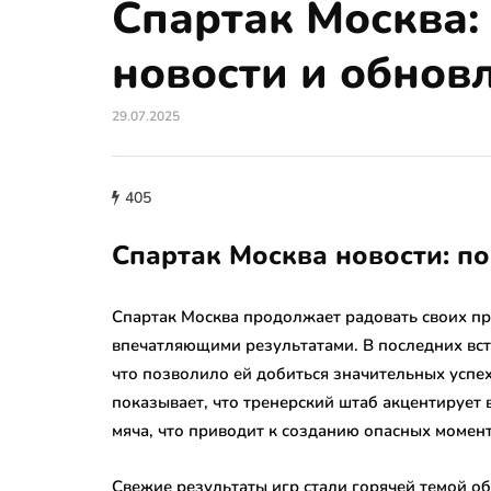
Спартак Москва:
новости и обнов
29.07.2025
405
Спартак Москва новости: п
Спартак Москва продолжает радовать своих 
впечатляющими результатами. В последних вс
что позволило ей добиться значительных успе
показывает, что тренерский штаб акцентирует
мяча, что приводит к созданию опасных момент
Свежие результаты игр стали горячей темой о