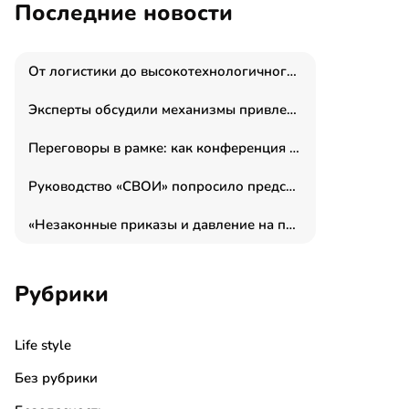
Последние новости
От логистики до высокотехнологичного производства: как основатель “гагаринга” выстраивает экосистему безопасности и гражданских БПЛА
Эксперты обсудили механизмы привлечения молодых специалистов в промышленные города
Переговоры в рамке: как конференция «Бизнес как искусство» переформатирует деловой этикет в стенах ТПП РФ
Руководство «СВОИ» попросило председателя СКР дать правовую оценку обысков в тыловом штабе
«Незаконные приказы и давление на полицию»: Эрнеста Султанова задержали у посольства Израиля во время одиночного пикета
Рубрики
Life style
Без рубрики