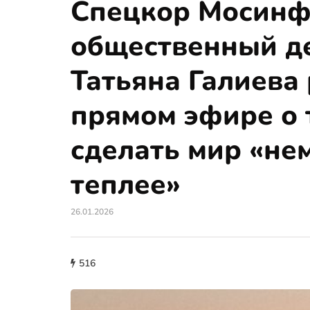
Спецкор Мосинф
общественный д
Татьяна Галиева
прямом эфире о 
сделать мир «не
теплее»
26.01.2026
516