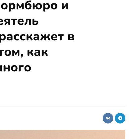
ормбюро и
еятель
 расскажет в
том, как
много