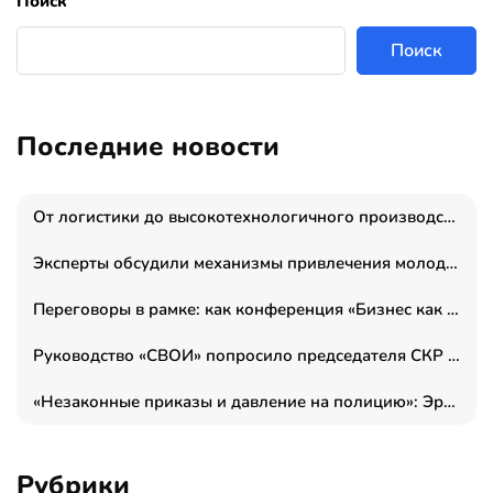
Поиск
Поиск
Последние новости
От логистики до высокотехнологичного производства: как основатель “гагаринга” выстраивает экосистему безопасности и гражданских БПЛА
Эксперты обсудили механизмы привлечения молодых специалистов в промышленные города
Переговоры в рамке: как конференция «Бизнес как искусство» переформатирует деловой этикет в стенах ТПП РФ
Руководство «СВОИ» попросило председателя СКР дать правовую оценку обысков в тыловом штабе
«Незаконные приказы и давление на полицию»: Эрнеста Султанова задержали у посольства Израиля во время одиночного пикета
Рубрики