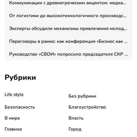
Коммуникации с древнегреческим акцентом: медиаменеджер и журналист Владимир Дергачев запустил коммуникационное агентство «Сократ 2.0»
От логистики до высокотехнологичного производства: как основатель “гагаринга” выстраивает экосистему безопасности и гражданских БПЛА
Эксперты обсудили механизмы привлечения молодых специалистов в промышленные города
Переговоры в рамке: как конференция «Бизнес как искусство» переформатирует деловой этикет в стенах ТПП РФ
Руководство «СВОИ» попросило председателя СКР дать правовую оценку обысков в тыловом штабе
Рубрики
Life style
Без рубрики
Безопасность
Благоустройство
В мире
Власть
Главное
Город