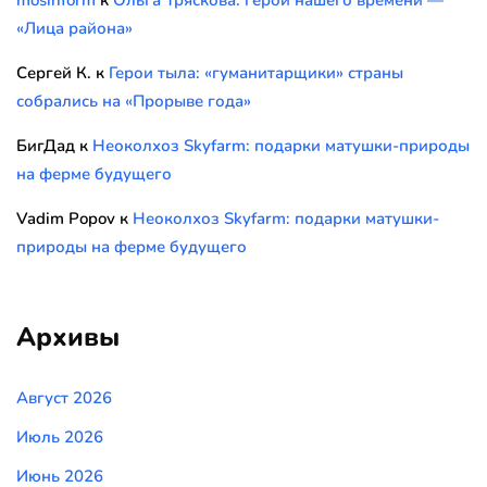
mosinform
к
Ольга Тряскова: герои нашего времени —
«Лица района»
Сергей К.
к
Герои тыла: «гуманитарщики» страны
собрались на «Прорыве года»
БигДад
к
Неоколхоз Skyfarm: подарки матушки-природы
на ферме будущего
Vadim Popov
к
Неоколхоз Skyfarm: подарки матушки-
природы на ферме будущего
Архивы
Август 2026
Июль 2026
Июнь 2026