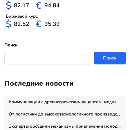
$
€
82.17
94.84
Биржевой курс
$
€
82.52
95.39
Поиск
Поиск
Последние новости
Коммуникации с древнегреческим акцентом: медиаменеджер и журналист Владимир Дергачев запустил коммуникационное агентство «Сократ 2.0»
От логистики до высокотехнологичного производства: как основатель “гагаринга” выстраивает экосистему безопасности и гражданских БПЛА
Эксперты обсудили механизмы привлечения молодых специалистов в промышленные города