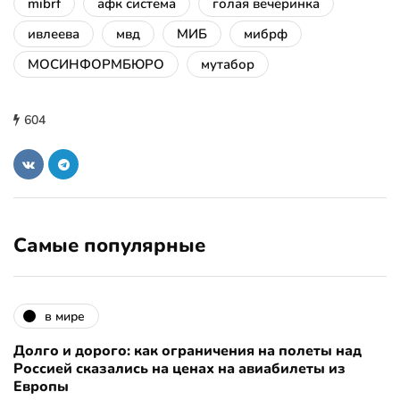
mibrf
афк система
голая вечеринка
ивлеева
мвд
МИБ
мибрф
МОСИНФОРМБЮРО
мутабор
604
Самые популярные
в мире
Долго и дорого: как ограничения на полеты над
Россией сказались на ценах на авиабилеты из
Европы