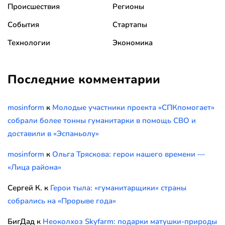
Происшествия
Регионы
События
Стартапы
Технологии
Экономика
Последние комментарии
mosinform
к
Молодые участники проекта «СПКпомогает»
собрали более тонны гуманитарки в помощь СВО и
доставили в «Эспаньолу»
mosinform
к
Ольга Тряскова: герои нашего времени —
«Лица района»
Сергей К.
к
Герои тыла: «гуманитарщики» страны
собрались на «Прорыве года»
БигДад
к
Неоколхоз Skyfarm: подарки матушки-природы