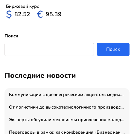
Биржевой курс
$
€
82.52
95.39
Поиск
Поиск
Последние новости
Коммуникации с древнегреческим акцентом: медиаменеджер и журналист Владимир Дергачев запустил коммуникационное агентство «Сократ 2.0»
От логистики до высокотехнологичного производства: как основатель “гагаринга” выстраивает экосистему безопасности и гражданских БПЛА
Эксперты обсудили механизмы привлечения молодых специалистов в промышленные города
Переговоры в рамке: как конференция «Бизнес как искусство» переформатирует деловой этикет в стенах ТПП РФ