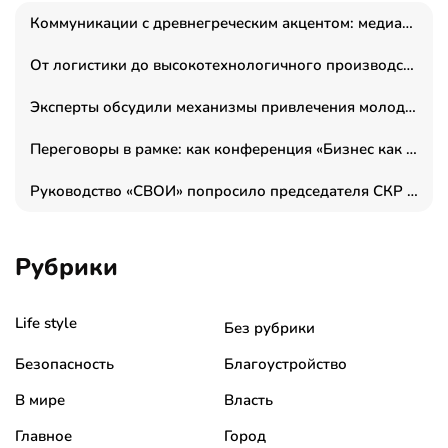
Коммуникации с древнегреческим акцентом: медиаменеджер и журналист Владимир Дергачев запустил коммуникационное агентство «Сократ 2.0»
От логистики до высокотехнологичного производства: как основатель “гагаринга” выстраивает экосистему безопасности и гражданских БПЛА
Эксперты обсудили механизмы привлечения молодых специалистов в промышленные города
Переговоры в рамке: как конференция «Бизнес как искусство» переформатирует деловой этикет в стенах ТПП РФ
Руководство «СВОИ» попросило председателя СКР дать правовую оценку обысков в тыловом штабе
Рубрики
Life style
Без рубрики
Безопасность
Благоустройство
В мире
Власть
Главное
Город