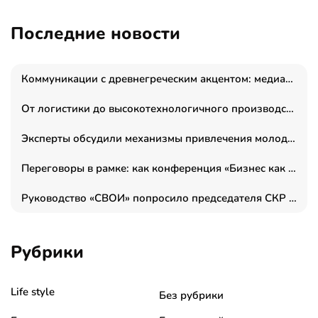
Последние новости
Коммуникации с древнегреческим акцентом: медиаменеджер и журналист Владимир Дергачев запустил коммуникационное агентство «Сократ 2.0»
От логистики до высокотехнологичного производства: как основатель “гагаринга” выстраивает экосистему безопасности и гражданских БПЛА
Эксперты обсудили механизмы привлечения молодых специалистов в промышленные города
Переговоры в рамке: как конференция «Бизнес как искусство» переформатирует деловой этикет в стенах ТПП РФ
Руководство «СВОИ» попросило председателя СКР дать правовую оценку обысков в тыловом штабе
Рубрики
Life style
Без рубрики