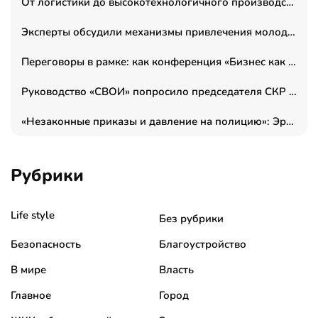
От логистики до высокотехнологичного производства: как основатель “гагаринга” выстраивает экосистему безопасности и гражданских БПЛА
Эксперты обсудили механизмы привлечения молодых специалистов в промышленные города
Переговоры в рамке: как конференция «Бизнес как искусство» переформатирует деловой этикет в стенах ТПП РФ
Руководство «СВОИ» попросило председателя СКР дать правовую оценку обысков в тыловом штабе
«Незаконные приказы и давление на полицию»: Эрнеста Султанова задержали у посольства Израиля во время одиночного пикета
Рубрики
Life style
Без рубрики
Безопасность
Благоустройство
В мире
Власть
Главное
Город